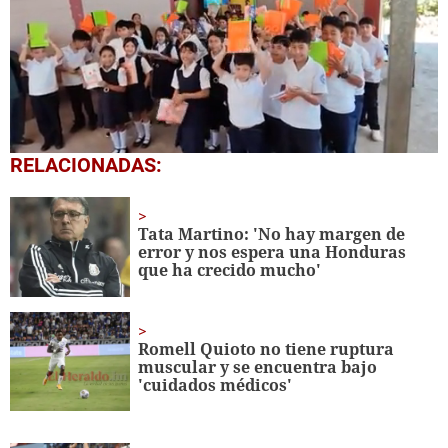
0
RELACIONADAS:
of
1
minute,
56
Tata Martino: 'No hay margen de
seconds
error y nos espera una Honduras
que ha crecido mucho'
Romell Quioto no tiene ruptura
muscular y se encuentra bajo
'cuidados médicos'