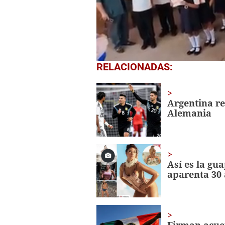
0
RELACIONADAS:
seconds
of
1
minute,
Argentina re
56
Alemania
seconds
Volume
0%
Así es la gu
aparenta 30