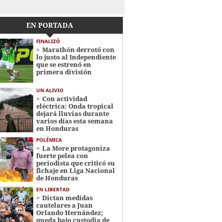
EN PORTADA
FINALIZÓ
Marathón derrotó con
lo justo al Independiente
que se estrenó en
primera división
UN ALIVIO
Con actividad
eléctrica: Onda tropical
dejará lluvias durante
varios días esta semana
en Honduras
POLÉMICA
La More protagoniza
fuerte pelea con
periodista que criticó su
fichaje en Liga Nacional
de Honduras
EN LIBERTAD
Dictan medidas
cautelares a Juan
Orlando Hernández;
queda bajo custodia de