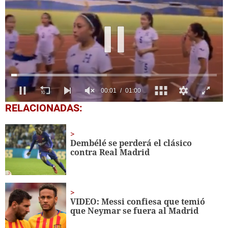
0
RELACIONADAS:
seconds
of
1
minute,
Dembélé se perderá el clásico
0
contra Real Madrid
VIDEO: Messi confiesa que temió
que Neymar se fuera al Madrid