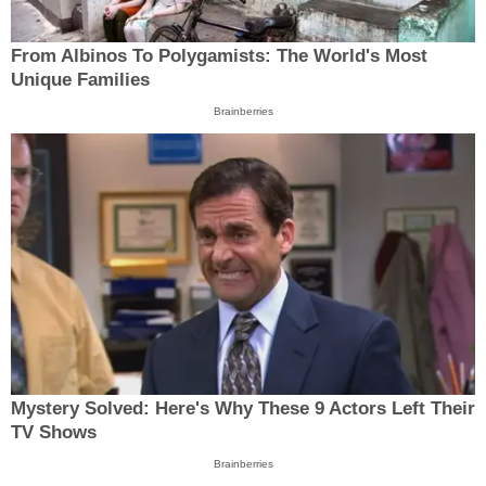
From Albinos To Polygamists: The World's Most
Unique Families
Brainberries
Mystery Solved: Here's Why These 9 Actors Left Their
TV Shows
Brainberries