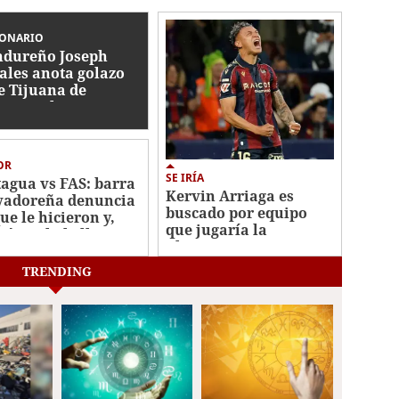
IONARIO
dureño Joseph
ales anota golazo
e Tijuana de
ico en la Leagues
p
OR
SE IRÍA
agua vs FAS: barra
Kervin Arriaga es
vadoreña denuncia
buscado por equipo
ue le hicieron y,
que jugaría la
ién es la bella
Champions League
ca?
TRENDING