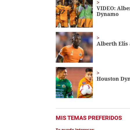
seconds
Volume
VIDEO: Alber
0%
Dynamo
Alberth Elis
Houston Dyna
MIS TEMAS PREFERIDOS
Te puede interesar: