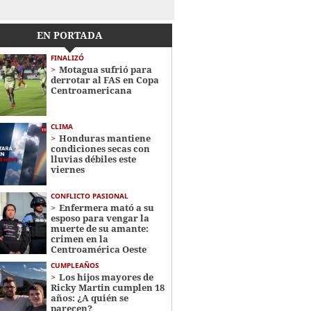
EN PORTADA
FINALIZÓ
Motagua sufrió para
derrotar al FAS en Copa
Centroamericana
CLIMA
Honduras mantiene
condiciones secas con
lluvias débiles este
viernes
CONFLICTO PASIONAL
Enfermera mató a su
esposo para vengar la
muerte de su amante:
crimen en la
Centroamérica Oeste
CUMPLEAÑOS
Los hijos mayores de
Ricky Martin cumplen 18
años: ¿A quién se
parecen?