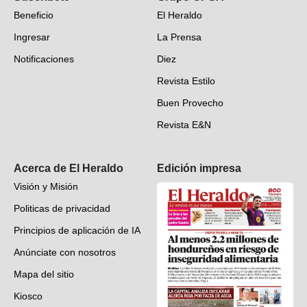
Beneficio
El Heraldo
Fotogalerías
Ingresar
La Prensa
Deportes
Notificaciones
Diez
Videos
Revista Estilo
Hondureños en el mundo
Buen Provecho
Revista E&N
Suscripción
Acerca de El Heraldo
Edición impresa
Visión y Misión
Politicas de privacidad
Principios de aplicación de IA
Anúnciate con nosotros
Mapa del sitio
Kiosco