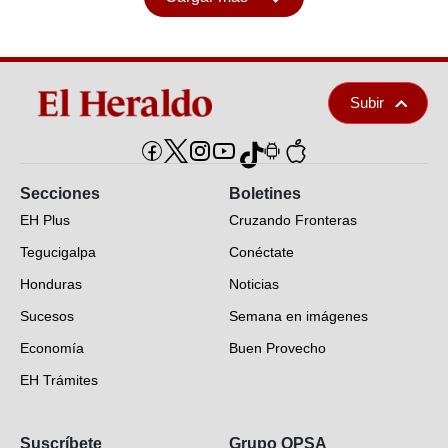
Subir
Secciones
Boletines
EH Plus
Cruzando Fronteras
Tegucigalpa
Conéctate
Honduras
Noticias
Sucesos
Semana en imágenes
Economía
Buen Provecho
EH Trámites
Opinión
Suscríbete
Grupo OPSA
EH Verifica