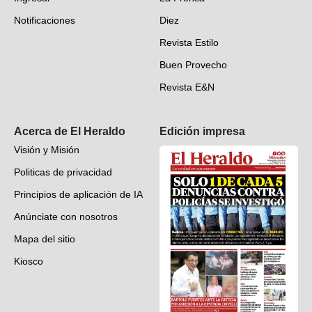
Deportes
Notificaciones
Diez
Videos
Revista Estilo
Hondureños en el mundo
Buen Provecho
Revista E&N
Suscripción
Acerca de El Heraldo
Edición impresa
Visión y Misión
Politicas de privacidad
Principios de aplicación de IA
Anúnciate con nosotros
Mapa del sitio
Kiosco
Preguntas frecuentes
Contáctenos