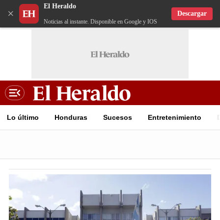
El Heraldo
×
Descargar
Noticias al instante. Disponible en Google y IOS
Lo último
Honduras
Sucesos
Entretenimiento