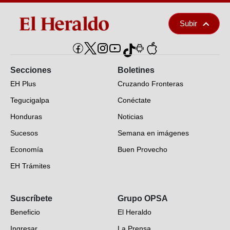
Subir
Secciones
Boletines
EH Plus
Cruzando Fronteras
Tegucigalpa
Conéctate
Honduras
Noticias
Sucesos
Semana en imágenes
Economía
Buen Provecho
EH Trámites
Opinión
Suscríbete
Grupo OPSA
EH Verifica
Beneficio
El Heraldo
Fotogalerías
Ingresar
La Prensa