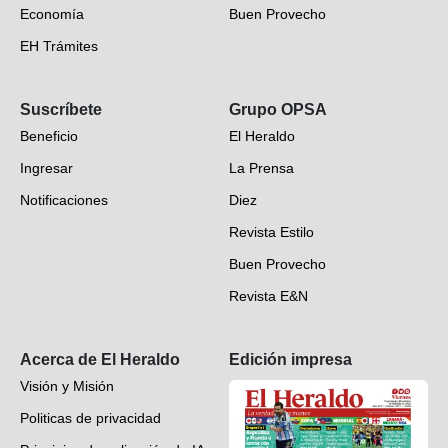
Economía
Buen Provecho
EH Trámites
Opinión
Suscríbete
Grupo OPSA
EH Verifica
Beneficio
El Heraldo
Fotogalerías
Ingresar
La Prensa
Deportes
Notificaciones
Diez
Videos
Revista Estilo
Hondureños en el mundo
Buen Provecho
Revista E&N
Suscripción
Acerca de El Heraldo
Edición impresa
Visión y Misión
Politicas de privacidad