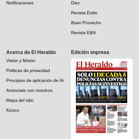
Notificaciones
Diez
Videos
Revista Estilo
Hondureños en el mundo
Buen Provecho
Revista E&N
Suscripción
Acerca de El Heraldo
Edición impresa
Visión y Misión
Politicas de privacidad
Principios de aplicación de IA
Anúnciate con nosotros
Mapa del sitio
Kiosco
Preguntas frecuentes
Contáctenos