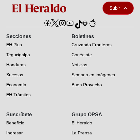
Subir
Secciones
Boletines
EH Plus
Cruzando Fronteras
Tegucigalpa
Conéctate
Honduras
Noticias
Sucesos
Semana en imágenes
Economía
Buen Provecho
EH Trámites
Opinión
Suscríbete
Grupo OPSA
EH Verifica
Beneficio
El Heraldo
Fotogalerías
Ingresar
La Prensa
Deportes