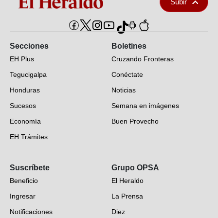
Subir
Secciones
Boletines
EH Plus
Cruzando Fronteras
Tegucigalpa
Conéctate
Honduras
Noticias
Sucesos
Semana en imágenes
Economía
Buen Provecho
EH Trámites
Opinión
Suscríbete
Grupo OPSA
EH Verifica
Beneficio
El Heraldo
Fotogalerías
Ingresar
La Prensa
Deportes
Notificaciones
Diez
Videos