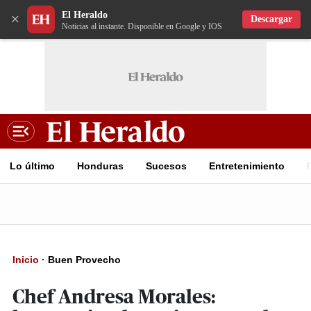
El Heraldo
×
Descargar
Noticias al instante. Disponible en Google y IOS
Lo último
Honduras
Sucesos
Entretenimiento
Inicio
·
Buen Provecho
Chef Andresa Morales: