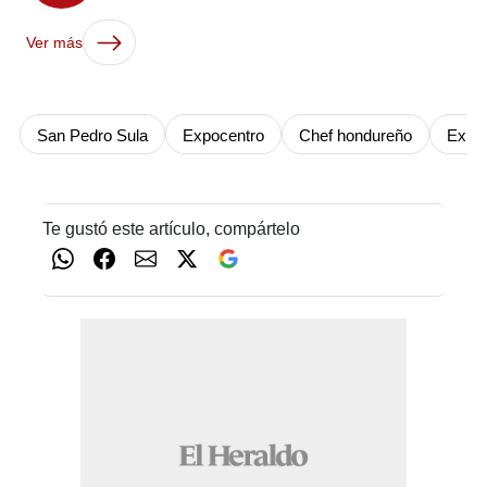
Ver más
San Pedro Sula
Expocentro
Chef hondureño
Expo
Te gustó este artículo, compártelo