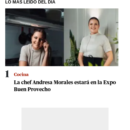
of
LO MÁS LEÍDO DEL DÍA
12
minutes,
1
second
1
Cocina
La chef Andresa Morales estará en la Expo
Buen Provecho