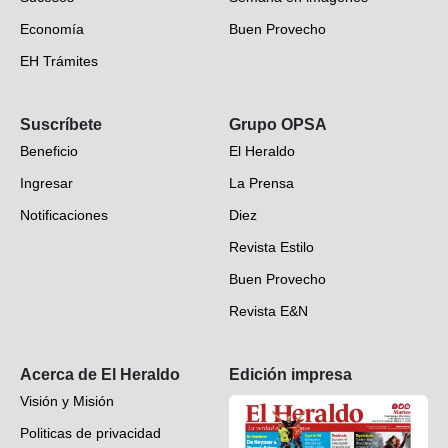
Economía
Buen Provecho
EH Trámites
Opinión
Suscríbete
Grupo OPSA
EH Verifica
Beneficio
El Heraldo
Fotogalerías
Ingresar
La Prensa
Deportes
Notificaciones
Diez
Videos
Revista Estilo
Hondureños en el mundo
Buen Provecho
Revista E&N
Suscripción
Acerca de El Heraldo
Edición impresa
Visión y Misión
Politicas de privacidad