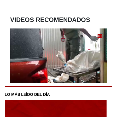
VIDEOS RECOMENDADOS
0
seconds
of
LO MÁS LEÍDO DEL DÍA
2
minutes,
0