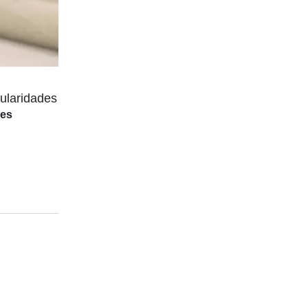
gularidades
les