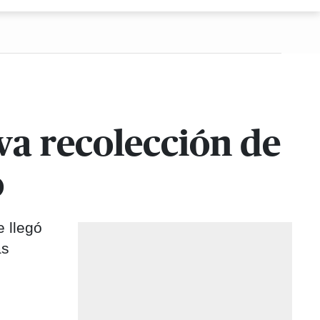
eva recolección de
o
 llegó
as