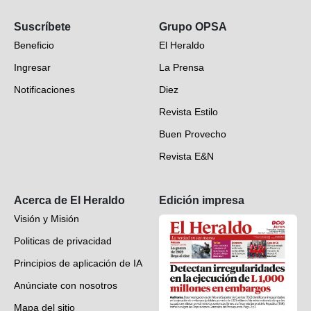
Opinión
Suscríbete
Grupo OPSA
EH Verifica
Beneficio
El Heraldo
Fotogalerías
Ingresar
La Prensa
Deportes
Notificaciones
Diez
Videos
Revista Estilo
Hondureños en el mundo
Buen Provecho
Revista E&N
Suscripción
Acerca de El Heraldo
Edición impresa
Visión y Misión
Politicas de privacidad
Principios de aplicación de IA
Anúnciate con nosotros
Mapa del sitio