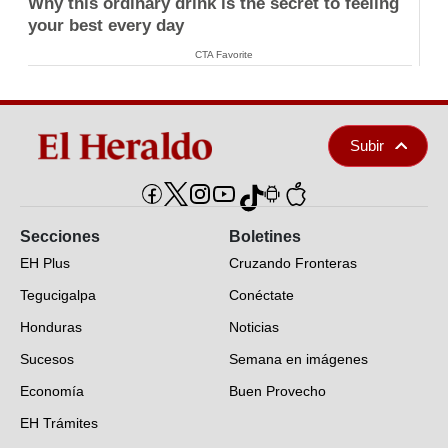
Why this ordinary drink is the secret to feeling
your best every day
CTA Favorite
Subir
Secciones
Boletines
EH Plus
Cruzando Fronteras
Tegucigalpa
Conéctate
Honduras
Noticias
Sucesos
Semana en imágenes
Economía
Buen Provecho
EH Trámites