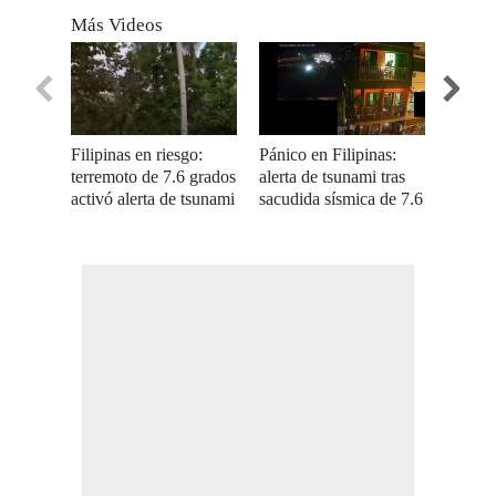
seconds
Más Videos
of
0
seconds
Filipinas en riesgo:
Pánico en Filipinas:
Filipin
terremoto de 7.6 grados
alerta de tsunami tras
emerge
activó alerta de tsunami
sacudida sísmica de 7.6
de mag
grados
desenc
tsunam