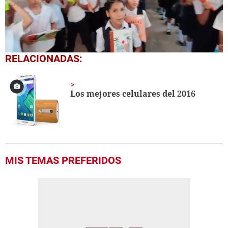
0
RELACIONADAS:
seconds
of
1
minute,
Los mejores celulares del 2016
56
seconds
MIS TEMAS PREFERIDOS