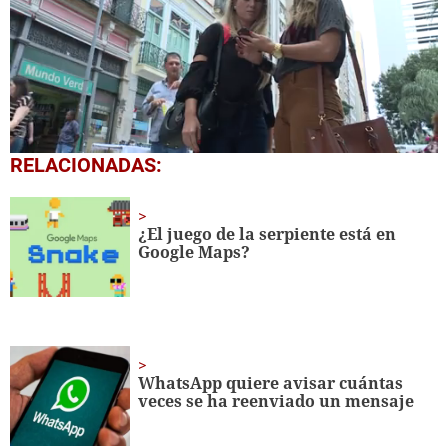
0
RELACIONADAS:
seconds
of
1
minute,
¿El juego de la serpiente está en
10
Google Maps?
seconds
WhatsApp quiere avisar cuántas
veces se ha reenviado un mensaje