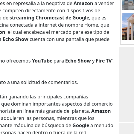
es en represalia a la negativa de
Amazon
a vender
 compiten directamente con dispositivos de
vo de
streaming Chromecast de Google
, que es
 bocina conectada a internet de nombre Home, que
on
, el cual encabeza el mercado para ese tipo de
ma
Echo Show
cuenta con una pantalla que puede
a no ofrecemos
YouTube
para
Echo Show
y
Fire TV
”,
o a una solicitud de comentarios.
están ganando las principales compañías
 que dominan importantes aspectos del comercio
norista en línea más grande del planeta,
Amazon
e adquieren las personas, mientras que los
minante máquina de búsqueda de
Google
a menudo
rsonas hacen dentro o fuera de la red.