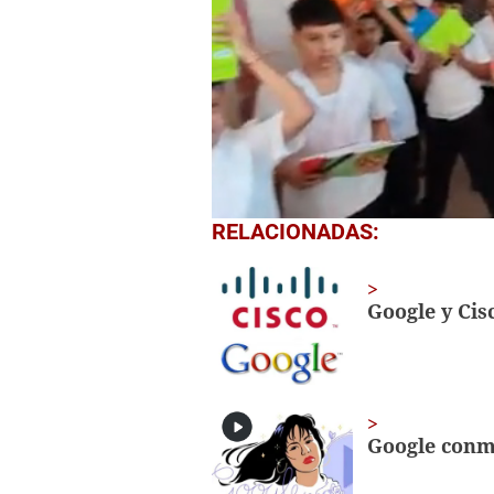
0
RELACIONADAS:
seconds
of
1
minute,
Google y Cis
56
seconds
Volume
0%
Google conm