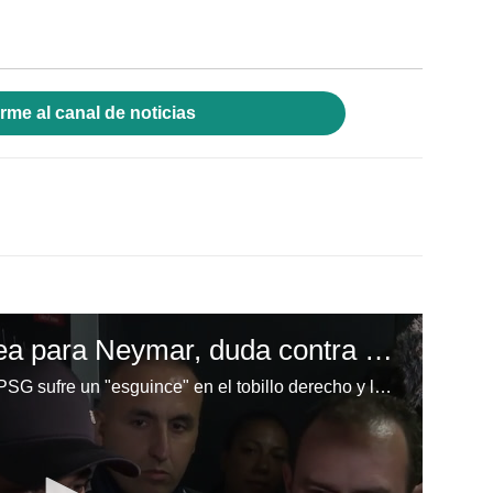
rme al canal de noticias
Esguince y fisura ósea para Neymar, duda contra el Real Madrid
Neymar, la estrella brasileña del PSG sufre un "esguince" en el tobillo derecho y la "fisura" del quinto metatarsiano, confirmó el club francés el lunes y será duda para el partido de vuelta de los octavos de final de la Liga de Campeones contra el Real Madrid la próxima semana.