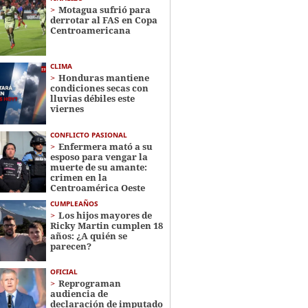
Motagua sufrió para
derrotar al FAS en Copa
Centroamericana
CLIMA
Honduras mantiene
condiciones secas con
lluvias débiles este
viernes
CONFLICTO PASIONAL
Enfermera mató a su
esposo para vengar la
muerte de su amante:
crimen en la
Centroamérica Oeste
CUMPLEAÑOS
Los hijos mayores de
Ricky Martin cumplen 18
años: ¿A quién se
parecen?
OFICIAL
Reprograman
audiencia de
declaración de imputado