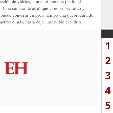
yección de vidrios, comentó que una piedra al
o (una cámara de aire) que al no ser extraído y
a puede convertir en poco tiempo una quebradura de
etros o más, hasta dejar inservible el vidrio.
1
2
3
4
5