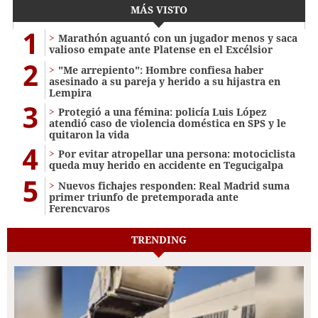
MÁS VISTO
1
Marathón aguantó con un jugador menos y saca
valioso empate ante Platense en el Excélsior
2
"Me arrepiento": Hombre confiesa haber
asesinado a su pareja y herido a su hijastra en
Lempira
3
Protegió a una fémina: policía Luis López
atendió caso de violencia doméstica en SPS y le
quitaron la vida
4
Por evitar atropellar una persona: motociclista
queda muy herido en accidente en Tegucigalpa
5
Nuevos fichajes responden: Real Madrid suma
primer triunfo de pretemporada ante
Ferencvaros
TRENDING