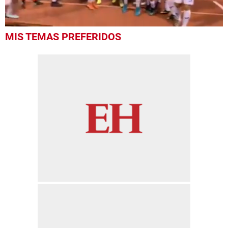
0
MIS TEMAS PREFERIDOS
of
1
minute,
0