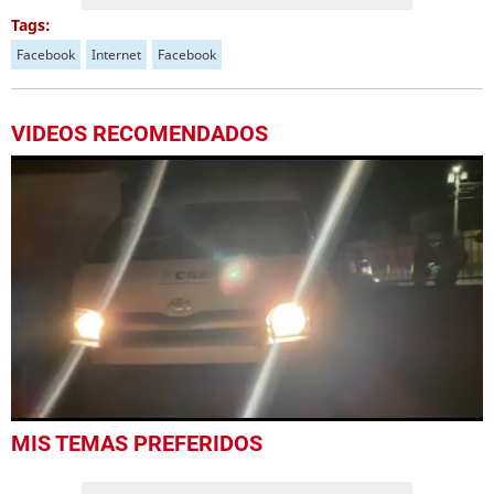
Tags:
Facebook
Internet
Facebook
VIDEOS RECOMENDADOS
0
MIS TEMAS PREFERIDOS
seconds
of
52