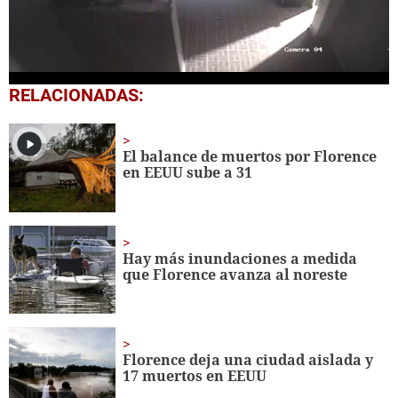
0
RELACIONADAS:
seconds
of
3
minutes,
El balance de muertos por Florence
35
en EEUU sube a 31
seconds
Hay más inundaciones a medida
que Florence avanza al noreste
Florence deja una ciudad aislada y
17 muertos en EEUU