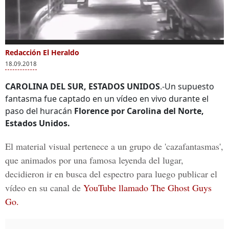
0
of
Redacción El Heraldo
Más Videos
37
18.09.2018
seconds
CAROLINA DEL SUR, ESTADOS UNIDOS
.-Un supuesto
fantasma fue captado en un vídeo en vivo durante el
paso del huracán
Florence por Carolina del Norte,
Impresionante video
Huracán Florence se
El h
Estados Unidos.
del ojo del huracán
debilita pero sigue
tocó
Florence
siendo peligroso
este
El material visual pertenece a un grupo de 'cazafantasmas',
Unid
que animados por una famosa leyenda del lugar,
decidieron ir en busca del espectro para luego publicar el
vídeo en su canal de
YouTube llamado The Ghost Guys
Go.