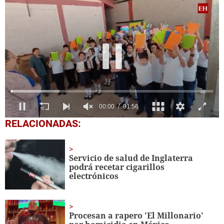
0
RELACIONADAS:
seconds
of
1
minute,
Servicio de salud de Inglaterra
56
podrá recetar cigarillos
seconds
electrónicos
Procesan a rapero 'El Millonario'