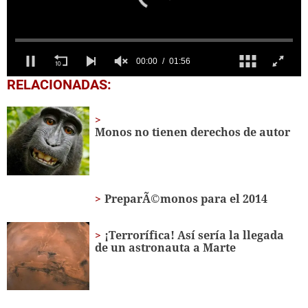
0
RELACIONADAS:
seconds
of
1
minute,
Monos no tienen derechos de autor
56
seconds
PreparÃ©monos para el 2014
¡Terrorífica! Así sería la llegada
de un astronauta a Marte