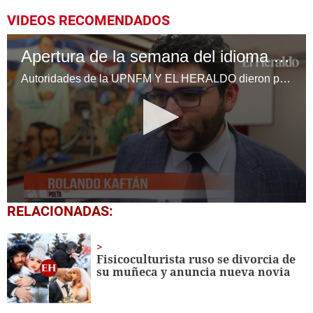
VIDEOS RECOMENDADOS
Apertura de la semana del idioma fue todo un éxito
Autoridades de la UPNFM Y EL HERALDO dieron por inaugurada la jornada en el marco del día del idioma
0
RELACIONADAS:
seconds
of
2
minutes,
Fisicoculturista ruso se divorcia de
44
su muñeca y anuncia nueva novia
seconds