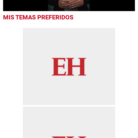
0
MIS TEMAS PREFERIDOS
seconds
of
53
seconds