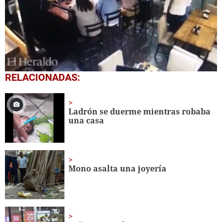
0
RELACIONADAS:
seconds
of
34
seconds
Ladrón se duerme mientras robaba
una casa
Mono asalta una joyería