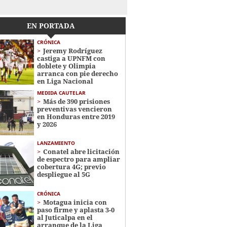
EN PORTADA
CRÓNICA
Jeremy Rodríguez
castiga a UPNFM con
doblete y Olimpia
arranca con pie derecho
en Liga Nacional
MEDIDA CAUTELAR
Más de 390 prisiones
preventivas vencieron
en Honduras entre 2019
y 2026
LANZAMIENTO
Conatel abre licitación
de espectro para ampliar
cobertura 4G; previo
despliegue al 5G
CRÓNICA
Motagua inicia con
paso firme y aplasta 3-0
al Juticalpa en el
arranque de la Liga