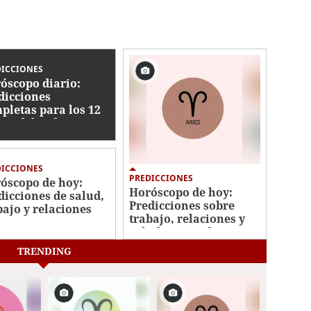
DICCIONES
óscopo diario:
dicciones
pletas para los 12
nos del zodiaco
DICCIONES
PREDICCIONES
óscopo de hoy:
Horóscopo de hoy:
dicciones de salud,
Predicciones sobre
bajo y relaciones
trabajo, relaciones y
a tu signo
salud para cada signo
TRENDING