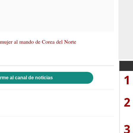
 mujer al mando de Corea del Norte
1
rme al canal de noticias
2
3