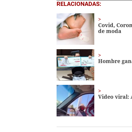
0
RELACIONADAS:
seconds
of
2
minutes,
Covid, Coro
32
de moda
seconds
Volume
0%
Hombre gana
Video viral