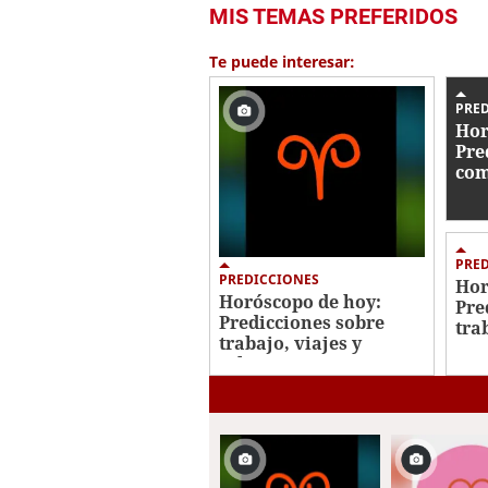
MIS TEMAS PREFERIDOS
Te puede interesar:
PRE
Hor
Pre
com
sig
PRE
PREDICCIONES
Hor
Horóscopo de hoy:
Pre
Predicciones sobre
tra
trabajo, viajes y
par
relaciones para tu
signo