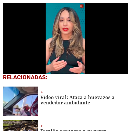
0
RELACIONADAS:
seconds
of
1
minute,
Video viral: Ataca a huevazos a
38
vendedor ambulante
seconds
Familia recupera a su perra