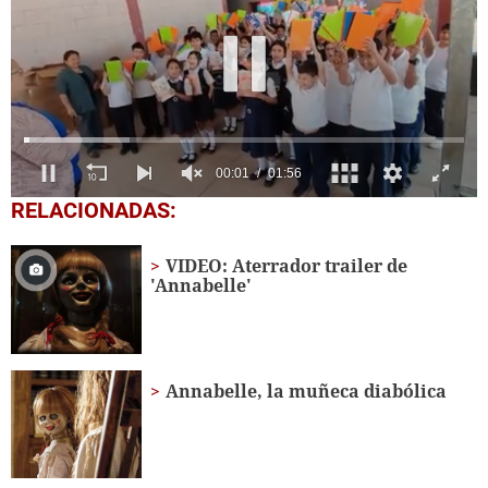
0
RELACIONADAS:
seconds
of
1
VIDEO: Aterrador trailer de
minute,
'Annabelle'
56
seconds
Annabelle, la muñeca diabólica