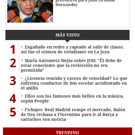
preventiva para Juan Orlando
Hernández
MÁS VISTO
1
Engañado en redes y raptado al salir de clases:
así fue el crimen de estudiante en La Joya
2
María Antonieta Mejía sobre JOH: "Él debe de
estar consciente que la reelección no era
permitida"
3
¿Licencia vencida y exceso de velocidad? Lo que
enfrenta conductor de bus escolar accidentado en
el anillo
4
Ellos son los famosos más bellos en la música,
según People
5
Fichajes: Real Madrid rompe el mercado, Balón
de Oro rechaza a Florentino para ir al Barça y
catrachos son noticia
TRENDING