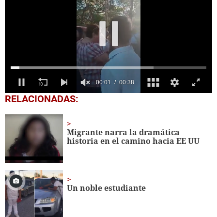
0
RELACIONADAS:
seconds
of
38
seconds
Migrante narra la dramática
historia en el camino hacia EE UU
Un noble estudiante