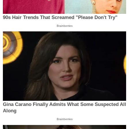
90s Hair Trends That Screamed "Please Don't Try"
Brainberries
Gina Carano Finally Admits What Some Suspected All
Along
Brainberries