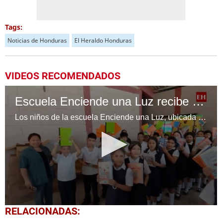
Tags:
Noticias de Honduras
El Heraldo Honduras
VIDEOS RECOMENDADOS
Escuela Enciende una Luz recibe cuadernos Quick, gracias a la Maratón del Saber
Los niños de la escuela Enciende una Luz, ubicada en la colonia Altos de Santa Rosa, al sur de Tegucigalpa, recibieron cuadernos Quick como parte de la Campaña Maratón del Saber.
0
RELACIONADAS:
seconds