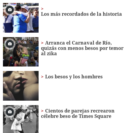
of
1
minute,
Los más recordados de la historia
56
seconds
Arranca el Carnaval de Río,
quizás con menos besos por temor
al zika
Los besos y los hombres
Cientos de parejas recrearon
célebre beso de Times Square