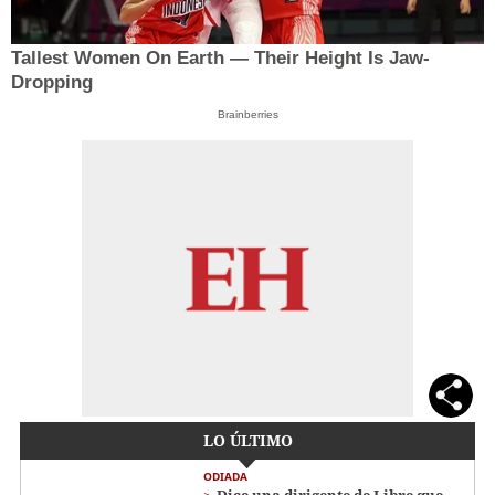
Tallest Women On Earth — Their Height Is Jaw-
Dropping
Brainberries
LO ÚLTIMO
ODIADA
Dice una dirigente de Libre que