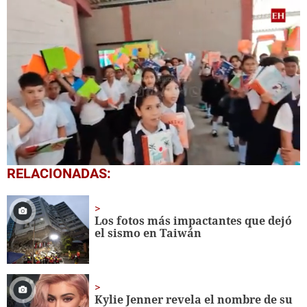
0
RELACIONADAS:
of
1
minute,
56
Los fotos más impactantes que dejó
seconds
el sismo en Taiwán
Kylie Jenner revela el nombre de su