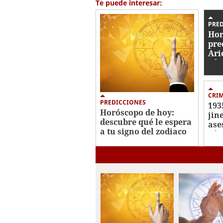
Te puede interesar:
PRE
Hor
pre
Ari
y lo
zod
CRI
PREDICCIONES
193
Horóscopo de hoy:
jin
descubre qué le espera
ase
a tu signo del zodiaco
Sán