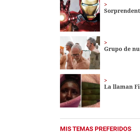
1
minute,
Sorprendente
56
seconds
Volume
0%
Grupo de nud
La llaman F
MIS TEMAS PREFERIDOS