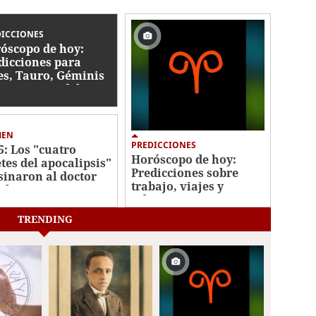
DICCIONES
óscopo de hoy:
dicciones para
es, Tauro, Géminis
s 12 signos del
iaco
MEN
PREDICCIONES
5: Los "cuatro
Horóscopo de hoy:
etes del apocalipsis"
Predicciones sobre
sinaron al doctor
trabajo, viajes y
chez
relaciones para tu
signo
TRENDING