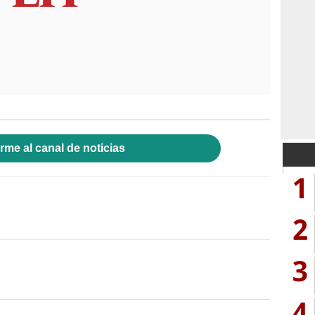
rme al canal de noticias
1
2
3
4