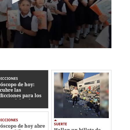
DICCIONES
óscopo de hoy:
cubre las
dicciones para los
signos del zodiaco
DICCIONES
SUERTE
óscopo de hoy abre