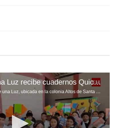
Escuela Enciende una Luz recibe cuadernos Quick, gracias a la Maratón del Saber
Los niños de la escuela Enciende una Luz, ubicada en la colonia Altos de Santa Rosa, al sur de Tegucigalpa, recibieron cuadernos Quick como parte de la Campaña Maratón del Saber.