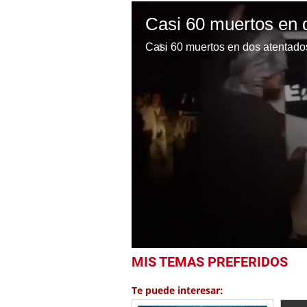
Casi 60 muertos en dos atentado
0
MIS TEMAS PREFERIDOS
seconds
of
1
Te puede interesar:
minute,