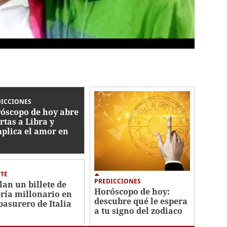
DICCIONES
óscopo de hoy abre
rtas a Libra y
plica el amor en
inis
TE
PREDICCIONES
lan un billete de
Horóscopo de hoy:
ería millonario en
descubre qué le espera
basurero de Italia
a tu signo del zodiaco