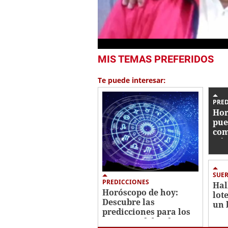
0
MIS TEMAS PREFERIDOS
seconds
of
2
Te puede interesar:
minutes,
56
seconds
Volume
PRE
0%
Hor
pue
com
Gém
SUER
PREDICCIONES
Hal
Horóscopo de hoy:
lot
Descubre las
un 
predicciones para los
12 signos del zodiaco