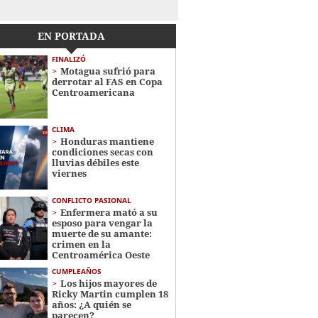
EN PORTADA
FINALIZÓ
Motagua sufrió para
derrotar al FAS en Copa
Centroamericana
CLIMA
Honduras mantiene
condiciones secas con
lluvias débiles este
viernes
CONFLICTO PASIONAL
Enfermera mató a su
esposo para vengar la
muerte de su amante:
crimen en la
Centroamérica Oeste
CUMPLEAÑOS
Los hijos mayores de
Ricky Martin cumplen 18
años: ¿A quién se
parecen?