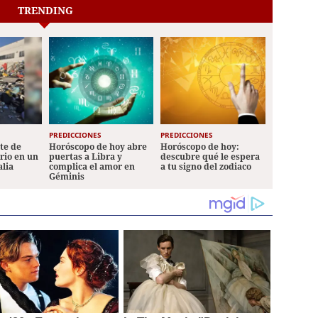
TRENDING
PREDICCIONES
PREDICCIONES
ete de
Horóscopo de hoy abre
Horóscopo de hoy:
ario en un
puertas a Libra y
descubre qué le espera
alia
complica el amor en
a tu signo del zodiaco
Géminis