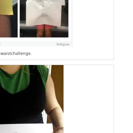
4waistchallenge.