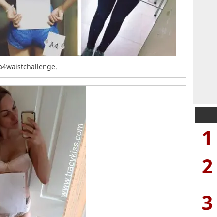
a4waistchallenge.
1
2
3