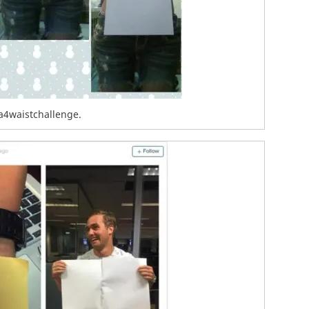
a4waistchallenge.