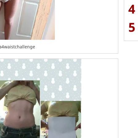
4
5
a4waistchallenge