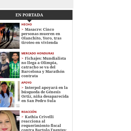
EN PORTADA
HECHO
Masacre: Cinco
personas mueren en
Olanchito, Yoro, tras
tiroteo en vivienda
MERCADO HONDURAS
Fichajes: Mundialista
no llega a Olimpia,
catracho se va del
Barcelona y Marathón
contrata
APOYO
Interpol apoyará en la
búsqueda de Génesis
Ortiz, niña desaparecida
en San Pedro Sula
REACCIÓN
Kathia Crivelli
reacciona al
requerimiento fiscal
contra Bartolo Fuentes: