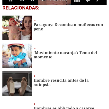
0
RELACIONADAS:
seconds
of
55
seconds
Paraguay: Decomisan muñecas con
pene
'Movimiento naranja': Tema del
momento
Hombre resucita antes de la
autopsia
Hombres es obligado a casarse