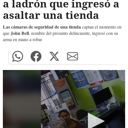
a ladrón que ingresó a
asaltar una tienda
Las cámaras de seguridad de una tienda
captan el momento en
John Bell
que
, nombre del presunto delincuente, ingresó con su
arma en mano a robar
0
seconds
of
0
seconds