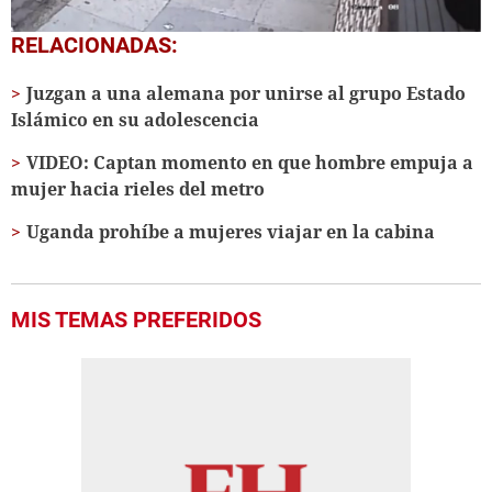
0
RELACIONADAS:
seconds
of
Juzgan a una alemana por unirse al grupo Estado
1
minute,
Islámico en su adolescencia
6
seconds
VIDEO: Captan momento en que hombre empuja a
mujer hacia rieles del metro
Uganda prohíbe a mujeres viajar en la cabina
MIS TEMAS PREFERIDOS