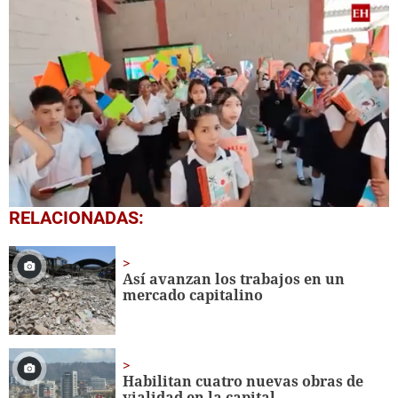
0
RELACIONADAS:
of
1
minute,
56
Así avanzan los trabajos en un
seconds
mercado capitalino
Habilitan cuatro nuevas obras de
vialidad en la capital