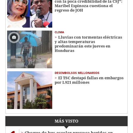
con la poca credibilidad de la CSJ":
Maribel Espinoza cuestiona el
regreso de JOH
CLIMA
Lluvias con tormentas eléctricas
y altas temperaturas
predominarán este jueves en
Honduras
DESEMBOLSOS MILLONARIOS
El TSC destapó fallas en embargos
por L921 millones
MÁS VISTO
Choque de bus escolar provoca heridas en