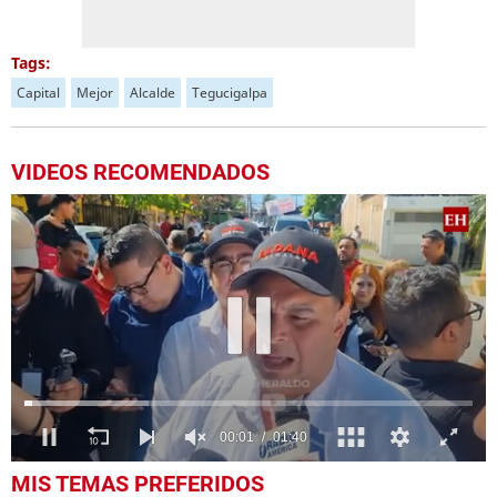
Tags:
Capital
Mejor
Alcalde
Tegucigalpa
VIDEOS RECOMENDADOS
0
MIS TEMAS PREFERIDOS
seconds