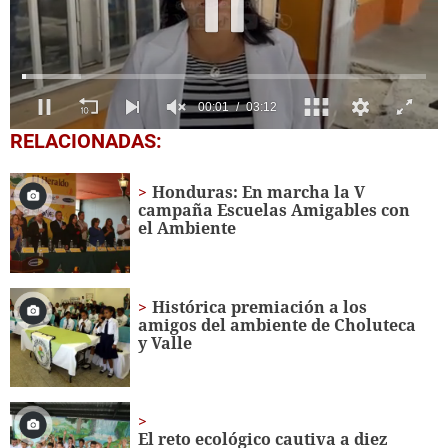
0
RELACIONADAS:
seconds
of
3
Honduras: En marcha la V
minutes,
campaña Escuelas Amigables con
12
el Ambiente
seconds
Histórica premiación a los
amigos del ambiente de Choluteca
y Valle
El reto ecológico cautiva a diez