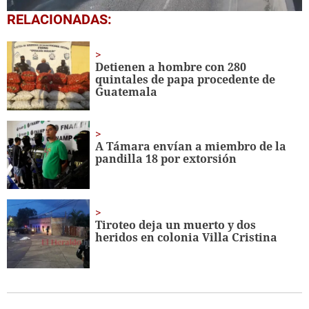
0
RELACIONADAS:
seconds
of
1
minute,
Detienen a hombre con 280
2
quintales de papa procedente de
seconds
Guatemala
A Támara envían a miembro de la
pandilla 18 por extorsión
Tiroteo deja un muerto y dos
heridos en colonia Villa Cristina