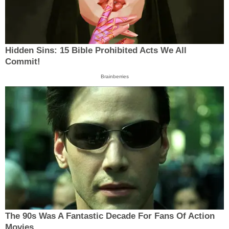
Hidden Sins: 15 Bible Prohibited Acts We All
Commit!
Brainberries
The 90s Was A Fantastic Decade For Fans Of Action
Movies