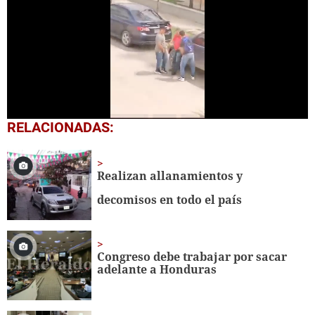
0
RELACIONADAS:
seconds
of
37
seconds
Realizan allanamientos y
decomisos en todo el país
Congreso debe trabajar por sacar
adelante a Honduras