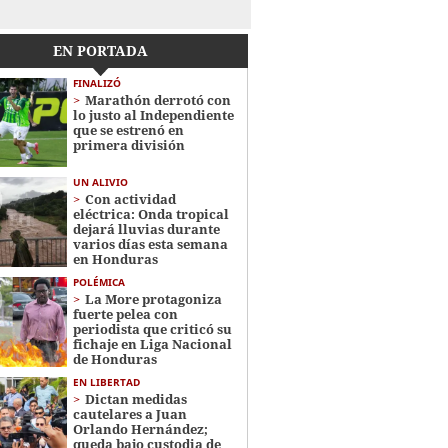
EN PORTADA
FINALIZÓ
Marathón derrotó con
lo justo al Independiente
que se estrenó en
primera división
UN ALIVIO
Con actividad
eléctrica: Onda tropical
dejará lluvias durante
varios días esta semana
en Honduras
POLÉMICA
La More protagoniza
fuerte pelea con
periodista que criticó su
fichaje en Liga Nacional
de Honduras
EN LIBERTAD
Dictan medidas
cautelares a Juan
Orlando Hernández;
queda bajo custodia de