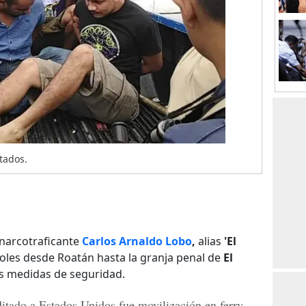
tados.
l narcotraficante
Carlos Arnaldo Lobo
,
alias
'El
coles desde Roatán hasta la granja penal de
El
as medidas de seguridad.
ditado a Estados Unidos fue movilización en ferry,