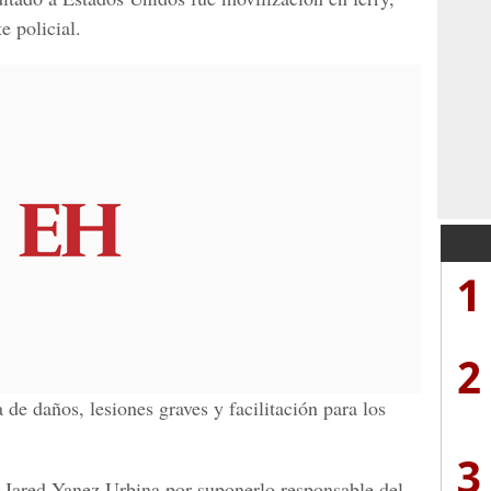
e policial.
1
2
 de daños, lesiones graves y facilitación para los
3
 Jared Yanez Urbina
por suponerlo responsable del