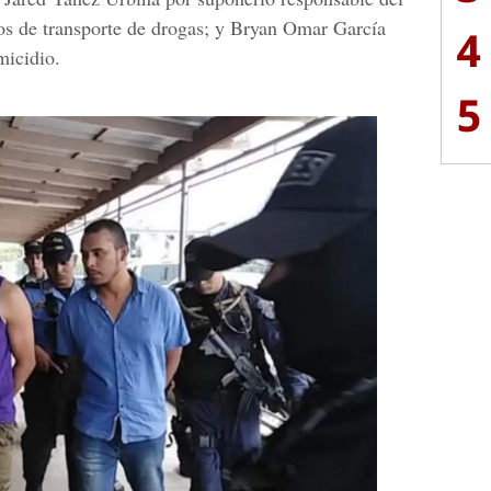
ios de transporte de drogas; y
Bryan Omar García
4
micidio.
5