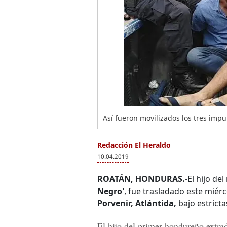
Así fueron movilizados los tres impu
Redacción El Heraldo
10.04.2019
ROATÁN, HONDURAS.-
El hijo de
Negro'
, fue trasladado este miér
Porvenir, Atlántida,
bajo estrict
El hijo del primer hondureño extra