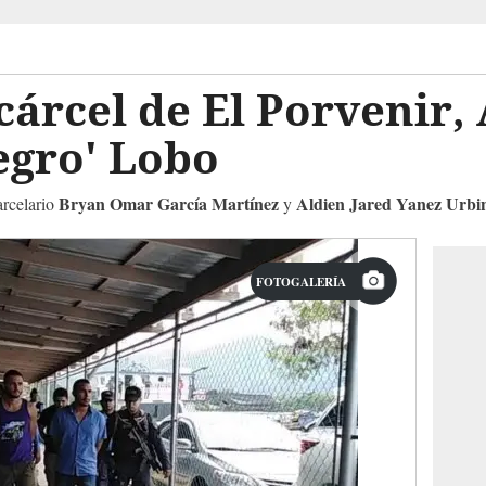
cárcel de El Porvenir, 
Negro' Lobo
Bryan Omar García Martínez
Aldien Jared Yanez Urbi
arcelario
y
FOTOGALERÍA