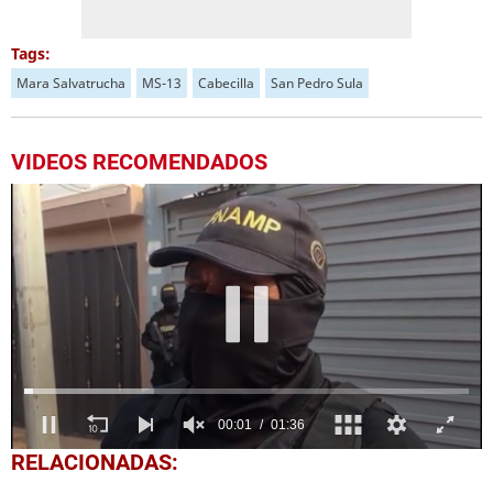
Tags:
Mara Salvatrucha
MS-13
Cabecilla
San Pedro Sula
VIDEOS RECOMENDADOS
0
RELACIONADAS:
seconds
of