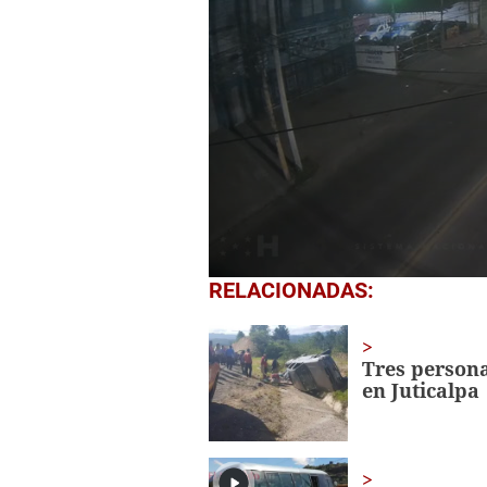
0
RELACIONADAS:
seconds
of
56
seconds
Volume
Tres persona
0%
en Juticalpa