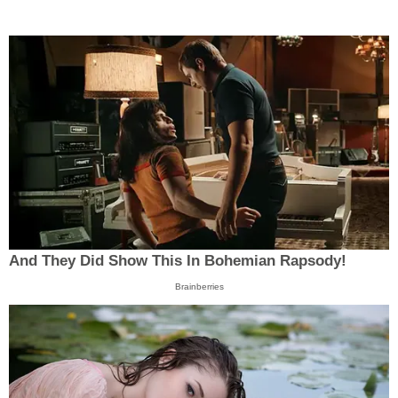
And They Did Show This In Bohemian Rapsody!
Brainberries