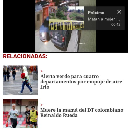
Próximo
Matan a mujer en la aldea Nueva Suyapa de la capital
00:42
0
RELACIONADAS:
seconds
of
20
seconds
Alerta verde para cuatro
departamentos por empuje de aire
frío
Muere la mamá del DT colombiano
Reinaldo Rueda