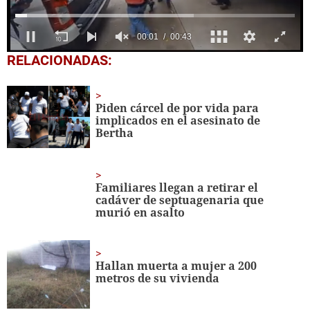
0
RELACIONADAS:
seconds
of
43
seconds
Piden cárcel de por vida para
implicados en el asesinato de
Bertha
Familiares llegan a retirar el
cadáver de septuagenaria que
murió en asalto
Hallan muerta a mujer a 200
metros de su vivienda