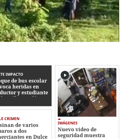
TE IMPACTO
que de bus escolar
voca heridas en
ductor y estudiante
el Anillo Periférico
LE CRIMEN
IMÁGENES
sinan de varios
Nuevo video de
paros a dos
seguridad muestra
erciantes en Dulce