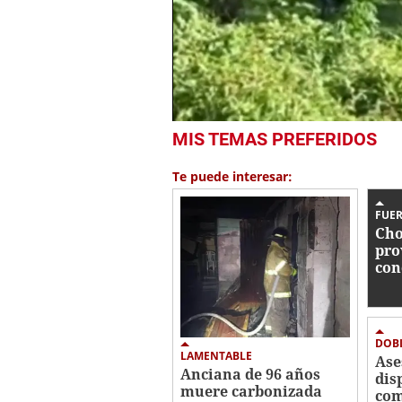
0
MIS TEMAS PREFERIDOS
seconds
of
59
Te puede interesar:
seconds
Volume
0%
FUER
Cho
pro
con
en 
DOB
LAMENTABLE
Ase
Anciana de 96 años
dis
muere carbonizada
com