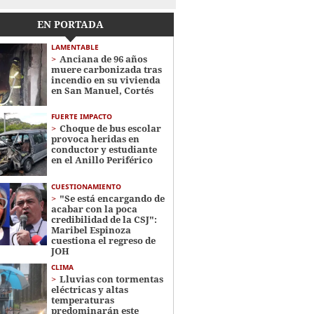
EN PORTADA
LAMENTABLE
Anciana de 96 años
muere carbonizada tras
incendio en su vivienda
en San Manuel, Cortés
FUERTE IMPACTO
Choque de bus escolar
provoca heridas en
conductor y estudiante
en el Anillo Periférico
CUESTIONAMIENTO
"Se está encargando de
acabar con la poca
credibilidad de la CSJ":
Maribel Espinoza
cuestiona el regreso de
JOH
CLIMA
Lluvias con tormentas
eléctricas y altas
temperaturas
predominarán este