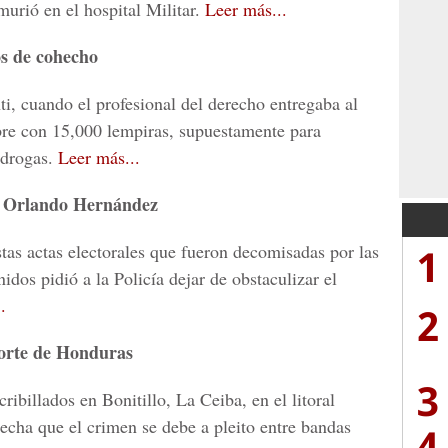
murió en el hospital Militar.
Leer más...
os de cohecho
i, cuando el profesional del derecho entregaba al
obre con 15,000 lempiras, supuestamente para
 drogas.
Leer más...
an Orlando Hernández
1
stas actas electorales que fueron decomisadas por las
dos pidió a la Policía dejar de obstaculizar el
.
2
norte de Honduras
3
ibillados en Bonitillo, La Ceiba, en el litoral
echa que el crimen se debe a pleito entre bandas
4